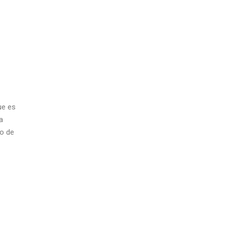
ue es
a
vo de