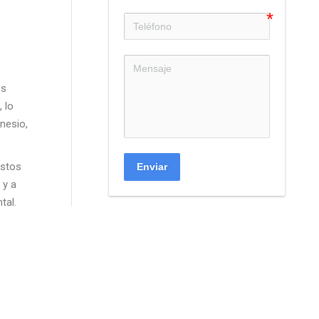
es
, lo
gnesio,
estos
Enviar
y a
tal.