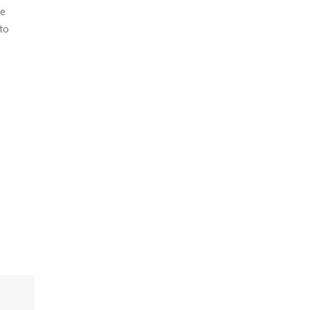
ue
to