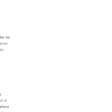
tar su
arina
ndo
a
en el
ósforo