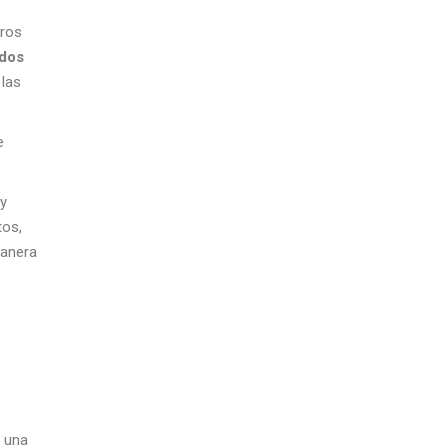
tros
ados
 las
e
 y
tos,
manera
n una