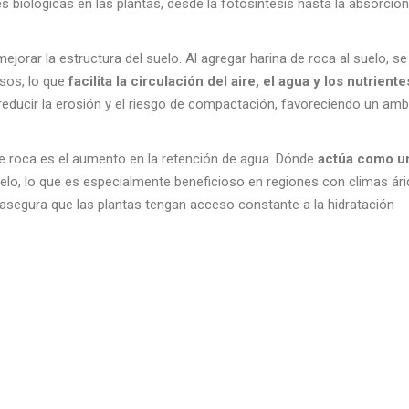
biológicas en las plantas, desde la fotosíntesis hasta la absorción
jorar la estructura del suelo. Al agregar harina de roca al suelo, se
sos, lo que
facilita la circulación del aire, el agua y los nutrient
 reducir la erosión y el riesgo de compactación, favoreciendo un amb
e roca es el aumento en la retención de agua. Dónde
actúa como u
uelo, lo que es especialmente beneficioso en regiones con climas ár
asegura que las plantas tengan acceso constante a la hidratación