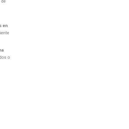
 de
es en
iente
na
idos o