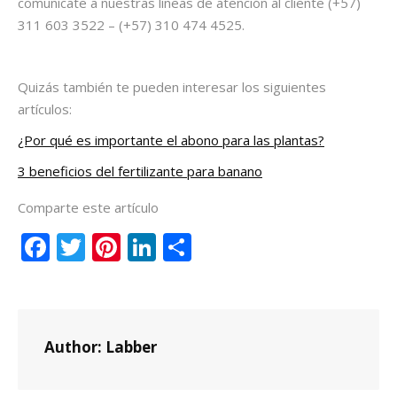
comunícate a nuestras líneas de atención al cliente (+57)
311 603 3522 – (+57) 310 474 4525.
Quizás también te pueden interesar los siguientes
artículos:
¿Por qué es importante el abono para las plantas?
3 beneficios del fertilizante para banano
Comparte este artículo
Facebook
Twitter
Pinterest
LinkedIn
Compartir
Author:
Labber