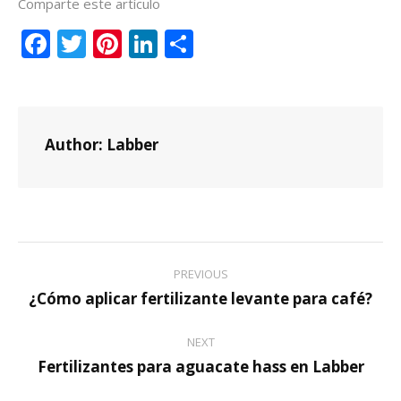
Comparte este artículo
Facebook
Twitter
Pinterest
LinkedIn
Compartir
Author:
Labber
Post
PREVIOUS
navigation
¿Cómo aplicar fertilizante levante para café?
Previous
post:
NEXT
Fertilizantes para aguacate hass en Labber
Next
post: