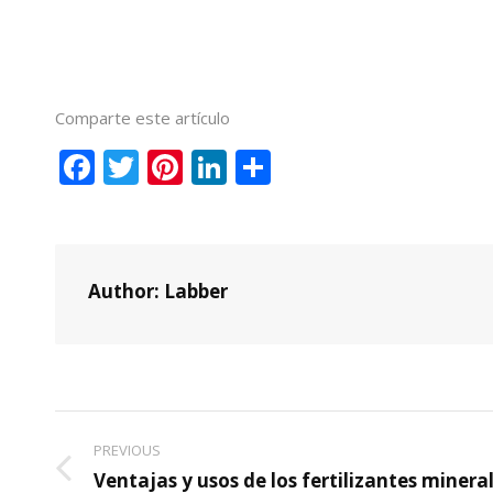
Comparte este artículo
Facebook
Twitter
Pinterest
LinkedIn
Compartir
Author:
Labber
Post
PREVIOUS
navigation
Previous
Ventajas y usos de los fertilizantes minera