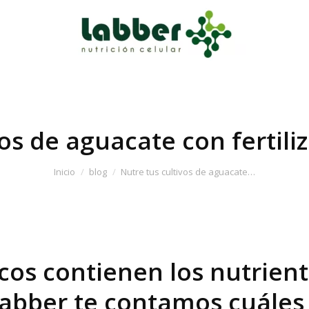
vos de aguacate con fertili
Inicio
blog
Nutre tus cultivos de aguacate…
icos contienen los nutrien
 Labber te contamos cuáles