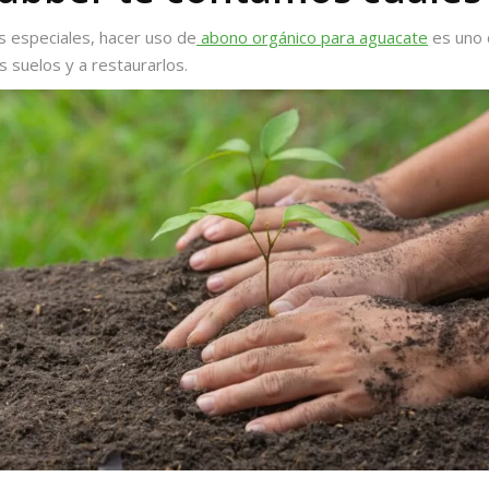
s especiales, hacer uso de
abono orgánico para aguacate
es uno 
 suelos y a restaurarlos.