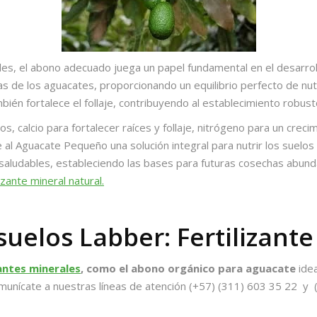
ales, el abono adecuado juega un papel fundamental en el desarrol
as de los aguacates, proporcionando un equilibrio perfecto de nu
mbién fortalece el follaje, contribuyendo al establecimiento robust
, calcio para fortalecer raíces y follaje, nitrógeno para un cre
 al Aguacate Pequeño una solución integral para nutrir los suelo
y saludables, estableciendo las bases para futuras cosechas abun
lizante mineral natural.
uelos Labber: Fertilizant
zantes minerales
, como el abono orgánico para aguacate
ide
unícate a nuestras líneas de atención (+57) (311) 603 35 22 y 