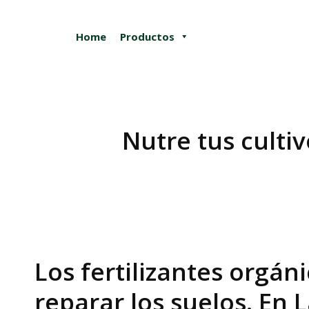
Home
Productos
Nutre tus culti
Estás aquí:
Los fertilizantes orgán
reparar los suelos. En