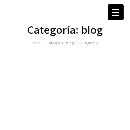
Categoría:
blog
Estás aquí:
Inicio
Categoría "blog"
(Página 9)
Ventajas de los fertilizantes orgánicos