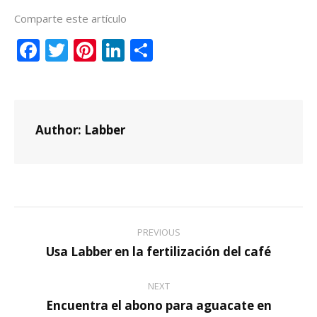
Comparte este artículo
Facebook
Twitter
Pinterest
LinkedIn
Compartir
Author:
Labber
Post
PREVIOUS
navigation
Usa Labber en la fertilización del café
Previous
post:
NEXT
Encuentra el abono para aguacate en
Next